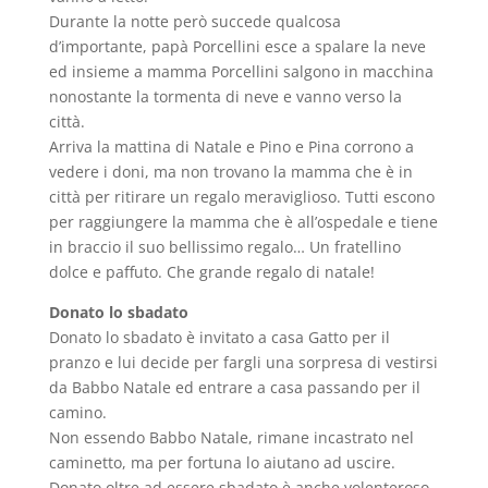
Durante la notte però succede qualcosa
d’importante, papà Porcellini esce a spalare la neve
ed insieme a mamma Porcellini salgono in macchina
nonostante la tormenta di neve e vanno verso la
città.
Arriva la mattina di Natale e Pino e Pina corrono a
vedere i doni, ma non trovano la mamma che è in
città per ritirare un regalo meraviglioso. Tutti escono
per raggiungere la mamma che è all’ospedale e tiene
in braccio il suo bellissimo regalo… Un fratellino
dolce e paffuto. Che grande regalo di natale!
Donato lo sbadato
Donato lo sbadato è invitato a casa Gatto per il
pranzo e lui decide per fargli una sorpresa di vestirsi
da Babbo Natale ed entrare a casa passando per il
camino.
Non essendo Babbo Natale, rimane incastrato nel
caminetto, ma per fortuna lo aiutano ad uscire.
Donato oltre ad essere sbadato è anche volenteroso