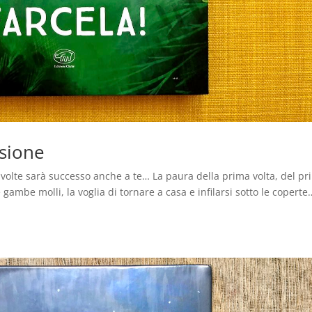
nsione
volte sarà successo anche a te… La paura della prima volta, del pr
 gambe molli, la voglia di tornare a casa e infilarsi sotto le coperte