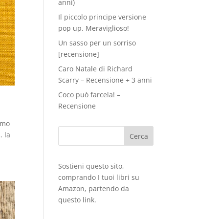
anni)
Il piccolo principe versione
pop up. Meraviglioso!
Un sasso per un sorriso
[recensione]
Caro Natale di Richard
Scarry – Recensione + 3 anni
Coco può farcela! –
Recensione
imo
… la
Sostieni questo sito,
comprando I tuoi libri su
Amazon
, partendo da
questo
link
.