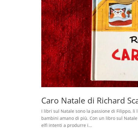
Caro Natale di Richard Sc
I libri sul Natale sono la passione di Filippo, li
bambini amano di più. Con un libro sul Natale
elfi intenti a produrre i...