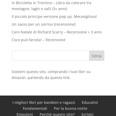
In Bicicletta in Trentino – Libro da colorare tra
montagne, laghi e valli (3+ anni)
Il piccolo principe versione pop up. Meraviglioso!
Un sasso per un sorriso [recensione]
Caro Natale di Richard Scarry – Recensione + 3 anni
Coco può farcela! – Recensione
Sostieni questo sito, comprando I tuoi libri su
Amazon
, partendo da questo
link
.
I migliori libri per bambini e ragazzi
Educativi
Fondamentali
Per la buona notte
Emozioni
Perché questo sito?
Scrivici