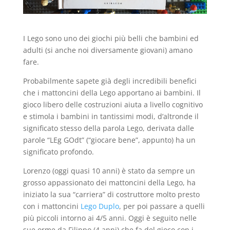
I Lego sono uno dei giochi più belli che bambini ed
adulti (si anche noi diversamente giovani) amano
fare.
Probabilmente sapete già degli incredibili benefici
che i mattoncini della Lego apportano ai bambini. Il
gioco libero delle costruzioni aiuta a livello cognitivo
e stimola i bambini in tantissimi modi, d’altronde il
significato stesso della parola Lego, derivata dalle
parole “LEg GOdt” (“giocare bene”, appunto) ha un
significato profondo.
Lorenzo (oggi quasi 10 anni) è stato da sempre un
grosso appassionato dei mattoncini della Lego, ha
iniziato la sua “carriera” di costruttore molto presto
con i mattoncini
Lego Duplo
, per poi passare a quelli
più piccoli intorno ai 4/5 anni. Oggi è seguito nelle
sue orme da Filippo (4 anni) che fa del gioco con i