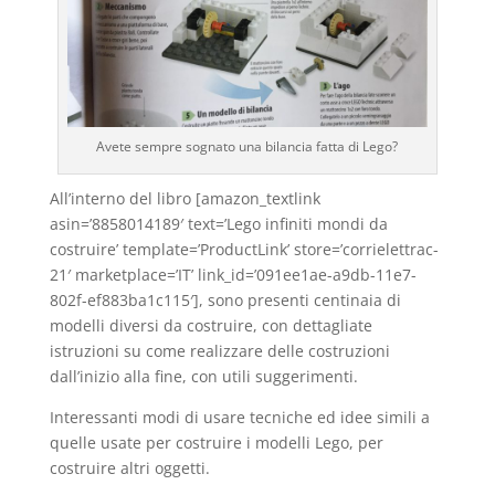
Avete sempre sognato una bilancia fatta di Lego?
All’interno del libro [amazon_textlink
asin=’8858014189′ text=’Lego infiniti mondi da
costruire’ template=’ProductLink’ store=’corrielettrac-
21′ marketplace=’IT’ link_id=’091ee1ae-a9db-11e7-
802f-ef883ba1c115′], sono presenti centinaia di
modelli diversi da costruire, con dettagliate
istruzioni su come realizzare delle costruzioni
dall’inizio alla fine, con utili suggerimenti.
Interessanti modi di usare tecniche ed idee simili a
quelle usate per costruire i modelli Lego, per
costruire altri oggetti.